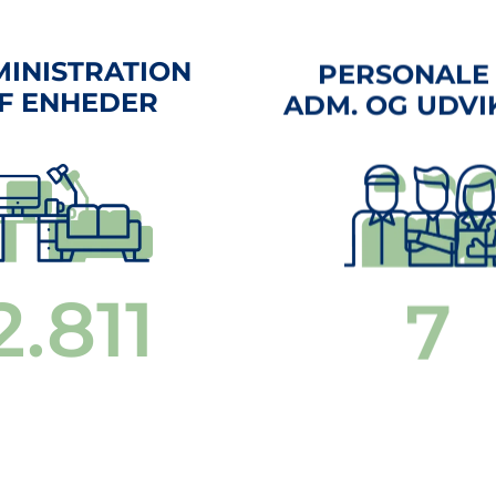
INISTRATION
PERSONALE 
F ENHEDER
ADM. OG UDVI
3.000
9