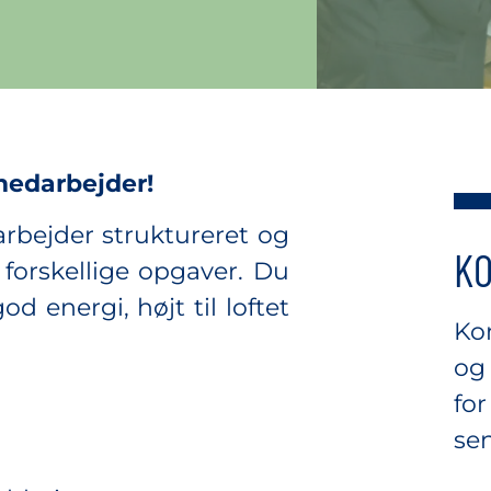
medarbejder!
, arbejder struktureret og
KO
forskellige opgaver. Du
d energi, højt til loftet
Ko
og
for
sen