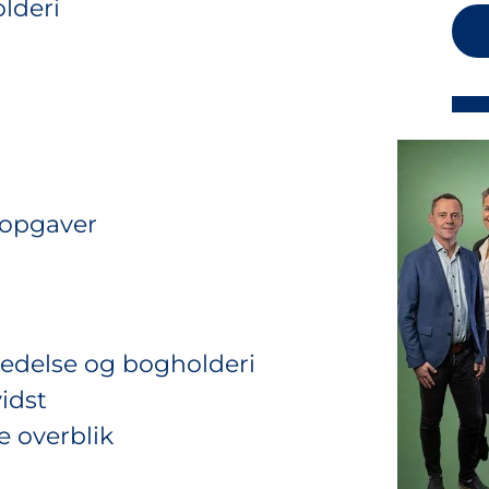
lderi
ropgaver
edelse og bogholderi
idst
e overblik