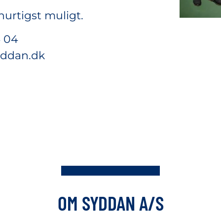
hurtigst muligt.
4 04
yddan.dk
OM SYDDAN A/S