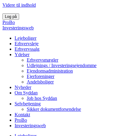
Videre til indhold
Log på
ProBo
Investeringsweb
Lejeboliger
Erhvervsleje
Erhvervssalg
Ydelser
Erhvervsmægler
Udlejnings / Investeringsejendomme
Ejendomsadministration
Ejerforeninger
Andelsboliger
Nyheder
Om Syddan
Job hos Syddan
Selvbetjening
Sikker dokumentforsendelse
Kontakt
ProBo
Investeringsweb
Lejeboliger