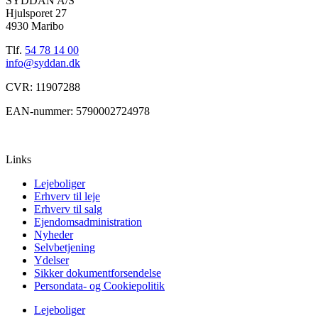
SYDDAN A/S
Hjulsporet 27
4930 Maribo
Tlf.
54 78 14 00
info@syddan.dk
CVR: 11907288
EAN-nummer: 5790002724978
Links
Lejeboliger
Erhverv til leje
Erhverv til salg
Ejendomsadministration
Nyheder
Selvbetjening
Ydelser
Sikker dokumentforsendelse
Persondata- og Cookiepolitik
Lejeboliger