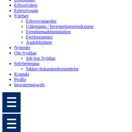
Erhvervsleje
Erhvervssalg
Ydelser
Erhvervsmægler
Udlejnings / Investeringsejendomme
Ejendomsadministration
Ejerforeninger
Andelsboliger
Nyheder
Om Syddan
Job hos Syddan
Selvbetjening
Sikker dokumentforsendelse
Kontakt
ProBo
Investeringsweb