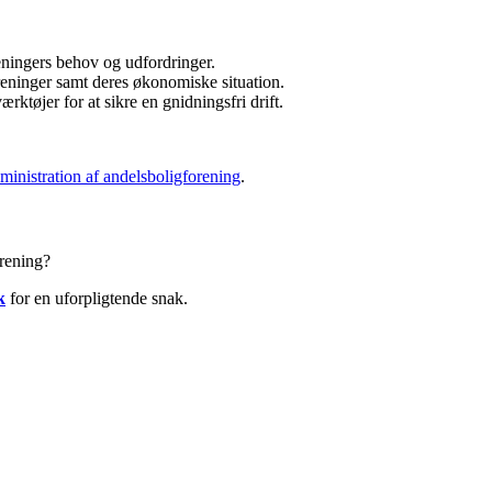
ningers behov og udfordringer.
reninger samt deres økonomiske situation.
ktøjer for at sikre en gnidningsfri drift.
ministration af andelsboligforening
.
orening?
k
for en uforpligtende snak.