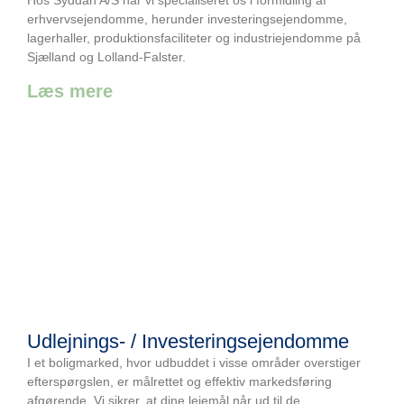
Hos Syddan A/S har vi specialiseret os i formidling af
erhvervsejendomme, herunder investeringsejendomme,
lagerhaller, produktionsfaciliteter og industriejendomme på
Sjælland og Lolland-Falster.
Læs mere
Udlejnings- / Investeringsejendomme
I et boligmarked, hvor udbuddet i visse områder overstiger
efterspørgslen, er målrettet og effektiv markedsføring
afgørende. Vi sikrer, at dine lejemål når ud til de