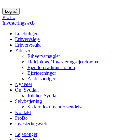
Videre
til
Log på
indhold
ProBo
Investeringsweb
Lejeboliger
Erhvervsleje
Erhvervssalg
Ydelser
Erhvervsmægler
Udlejnings / Investeringsejendomme
Ejendomsadministration
Ejerforeninger
Andelsboliger
Nyheder
Om Syddan
Job hos Syddan
Selvbetjening
Sikker dokumentforsendelse
Kontakt
ProBo
Investeringsweb
Lejeboliger
Erhvervsleje