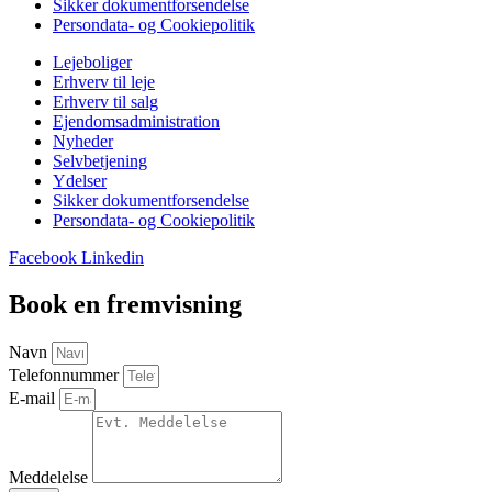
Sikker dokumentforsendelse
Persondata- og Cookiepolitik
Lejeboliger
Erhverv til leje
Erhverv til salg
Ejendomsadministration
Nyheder
Selvbetjening
Ydelser
Sikker dokumentforsendelse
Persondata- og Cookiepolitik
Facebook
Linkedin
Book en fremvisning
Navn
Telefonnummer
E-mail
Meddelelse