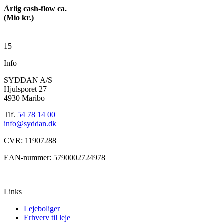
Årlig cash-flow ca.
(Mio kr.)
15
Info
SYDDAN A/S
Hjulsporet 27
4930 Maribo
Tlf.
54 78 14 00
info@syddan.dk
CVR: 11907288
EAN-nummer: 5790002724978
Links
Lejeboliger
Erhverv til leje