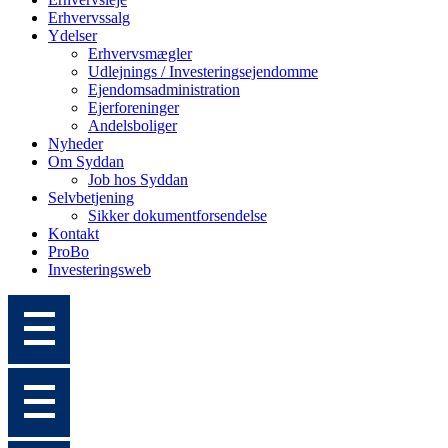
Erhvervssalg
Ydelser
Erhvervsmægler
Udlejnings / Investeringsejendomme
Ejendomsadministration
Ejerforeninger
Andelsboliger
Nyheder
Om Syddan
Job hos Syddan
Selvbetjening
Sikker dokumentforsendelse
Kontakt
ProBo
Investeringsweb