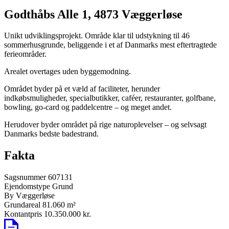
Godthåbs Alle 1, 4873 Væggerløse
Unikt udviklingsprojekt. Område klar til udstykning til 46
sommerhusgrunde, beliggende i et af Danmarks mest eftertragtede
ferieområder.
Arealet overtages uden byggemodning.
Området byder på et væld af faciliteter, herunder
indkøbsmuligheder, specialbutikker, caféer, restauranter, golfbane,
bowling, go-card og paddelcentre – og meget andet.
Herudover byder området på rige naturoplevelser – og selvsagt
Danmarks bedste badestrand.
Fakta
Sagsnummer
607131
Ejendomstype
Grund
By
Væggerløse
Grundareal
81.060 m²
Kontantpris
10.350.000 kr.