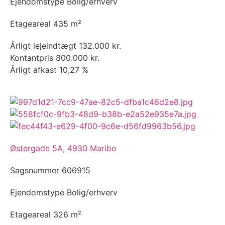
Ejendomstype
Bolig/erhverv
Etageareal
435 m²
Årligt lejeindtægt
132.000 kr.
Kontantpris
800.000 kr.
Årligt afkast
10,27 %
Østergade 5A, 4930 Maribo
Sagsnummer
606915
Ejendomstype
Bolig/erhverv
Etageareal
326 m²