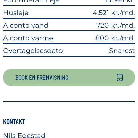
Forudbetalt Leje
13.564 kr.
Husleje
4.521 kr./md.
A conto vand
720 kr./md.
A conto varme
800 kr./md.
Overtagelsesdato
Snarest
BOOK EN FREMVISNING
KONTAKT
Nils Egestad