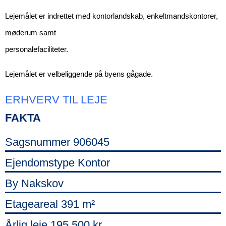
Lejemålet er indrettet med kontorlandskab, enkeltmandskontorer,
møderum samt
personalefaciliteter.
Lejemålet er velbeliggende på byens gågade.
ERHVERV TIL LEJE
FAKTA
Sagsnummer
906045
Ejendomstype
Kontor
By
Nakskov
Etageareal
391 m²
Årlig leje
195.500 kr.