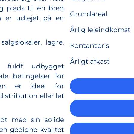
ig plads til en bred
Grundareal
en er udlejet på en
Årlig lejeindkomst
lgslokaler, lagre,
Kontantpris
Årligt afkast
 fuldt udbygget
ale betingelser for
men er ideel for
istribution eller let
ldt med sin solide
en gedigne kvalitet