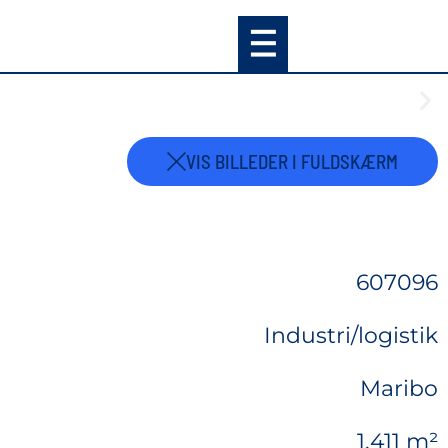
VIS BILLEDER I FULDSKÆRM
607096
Industri/logistik
Maribo
1.411 m²