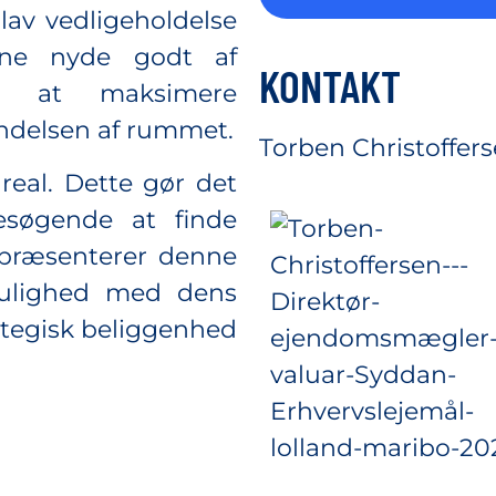
lav vedligeholdelse
erne nyde godt af
KONTAKT
il at maksimere
vendelsen af rummet.
Torben Christoffer
real. Dette gør det
søgende at finde
epræsenterer denne
mulighed med dens
rategisk beliggenhed