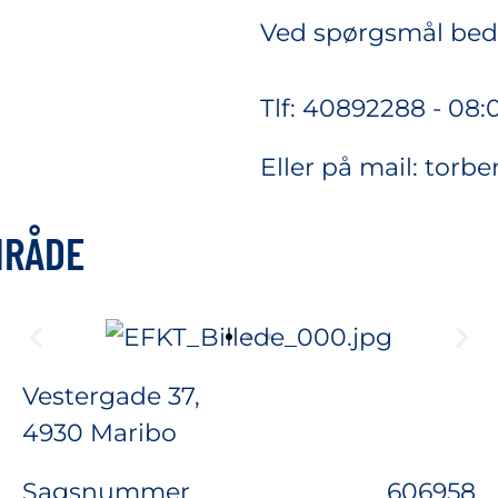
Ved spørgsmål bede
Tlf:
40892288
- 08:
Eller på mail:
torb
MRÅDE
Vestergade 37,
4930 Maribo
Sagsnummer
606958