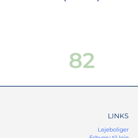
108
LINKS
Lejeboliger
Erhverv til leje