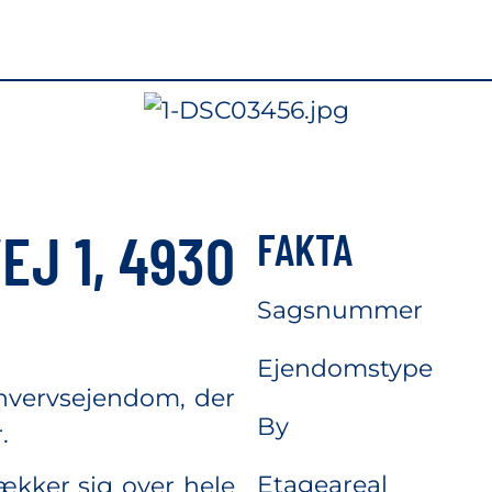
EJ 1, 4930
FAKTA
Sagsnummer
Ejendomstype
hvervsejendom, der
By
.
Etageareal
ækker sig over hele